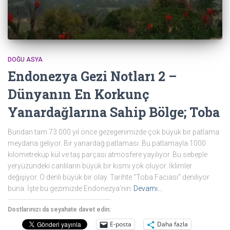
DOĞU ASYA
Endonezya Gezi Notları 2 –
Dünyanın En Korkunç
Yanardağlarına Sahip Bölge; Toba
Bundan tam 73.000 yıl önce gezegenimizde çok büyük bir patlama
meydana geliyor. Bir yanardağ patlaması. Bu patlamayla 1000
kilometreküp kül ve taş parçası atmosfere yayılıyor. Bu sebeple
yeryüzündeki canlıların büyük bir kısmı yok oluyor. İklimler
değişiyor. O denli büyük bir olay. Tarihte “Toba Faciası” deniliyor
buna. İşte bu gezimizde Endonezya’nın
Devamı…
Dostlarınızı da seyahate davet edin:
E-posta
Daha fazla