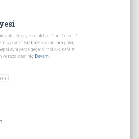
yesi
 anlattığı şeyleri dinletirdi. “ anı “ derdi, “
şam öyküm.” Biz bazen bu anılara güler,
epsi aynı yerde geçerdi. Yokluk, sefalet
n ve rezaletten hiç
Devamı…
azla
n