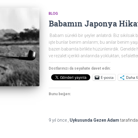
BLOG
Babamın Japonya Hika
Babam sürekli bir şeyler anlatırdı. Biz sıkılsak bile
işte bunlar benim anılarım; bu anılar benim ya
bazen babamla birlikte hüzünlenirdik. Genelde h
ve rezalet içerikli anılarında yokluktan, sefalette
Dostlarınızı da seyahate davet edin:
E-posta
Daha f
Bunu beğen:
9 yıl
önce
,
Uykusunda Gezen Adam
tarafında