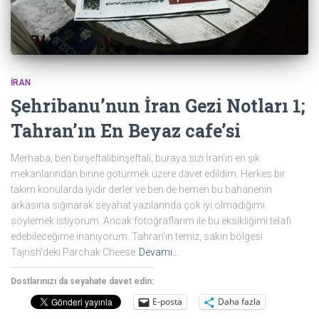
İRAN
Şehribanu’nun İran Gezi Notları 1;
Tahran’ın En Beyaz cafe’si
Merhaba, ben birşeftalibinşeftali, buraya sizi İran’ın en şık
mekanlarından birine götürmek üzere davet edildim. Herkes bir
takım konularda iyidir derler ve ben de hemen bu bahanenin
arkasına sığınarak seyahat yazılarında çok iyi olmadığımı
söylemek istiyorum. Ancak fotoğraflarım ile bu eksikliğimi telafi
edebileceğime inanıyorum. Tahran’ın temiz, sakin bölgesi
Tajrish’deki Parchak Cheese
Devamı…
Dostlarınızı da seyahate davet edin:
E-posta
Daha fazla