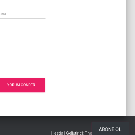
tesi
ABONE OL
Hestia | Geliştirici:
ThemeIsle