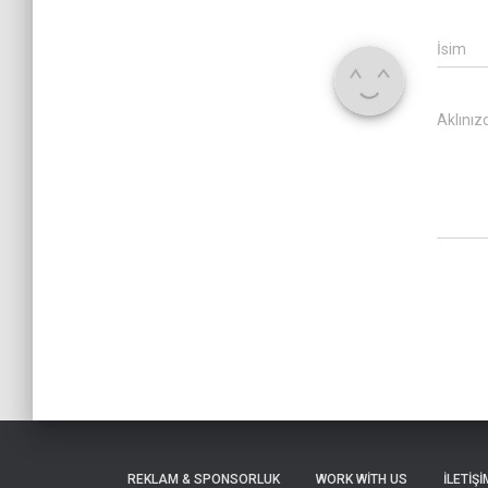
İsim
Aklınız
REKLAM & SPONSORLUK
WORK WITH US
İLETIŞI