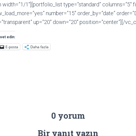
width=”1/1″][portfolio_list type=”standard” columns=”5″ fi
ow_load_more=”yes” number=”15″ order_by=”date” order=”
=”transparent” up=”20″ down=”20″ position=”center”][/vc_
vet edin:
E-posta
Daha fazla
0 yorum
Bir yanıt yazın