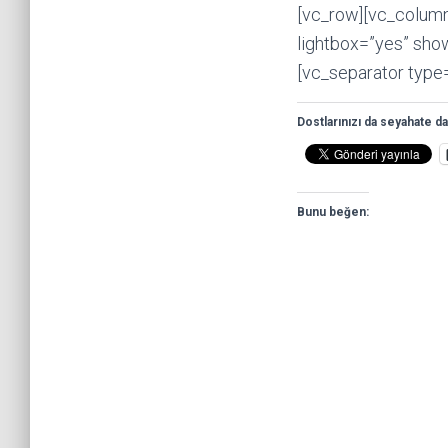
[vc_row][vc_column 
lightbox=”yes” sh
[vc_separator type
Dostlarınızı da seyahate da
Bunu beğen: