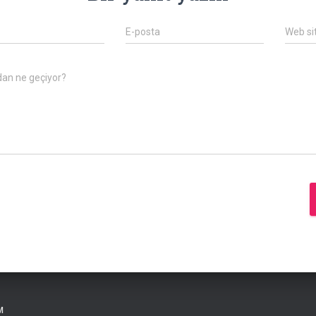
E-posta
Web si
dan ne geçiyor?
M