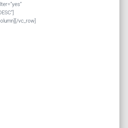
lter=”yes”
DESC”]
column][/vc_row]