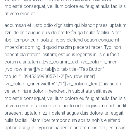
molestie consequat, vel illum dolore eu feugiat nulla facilisis
at vero eros et.
accumsan et iusto odio dignissim qui blandit praes luptatum
zzril delenit augue duis dolore te feugait nulla facilisi. Nam
liber tempor cum soluta nobis eleifend option congue nihil
imperdiet doming id quod mazim placerat facer. Typi non
habent claritatem insitam; est usus legentis in iis qui facit
eorum claritatem. .[/vc_column_text][/vc_column_inner]
[/vc_row_inner][/vc_tab][vc_tab title=”Tab Button”
tab_id=”1394536990057-1-2″][vc_row_inner]
[vc_column_inner width=”1/1″][vc_column_text]Duis autem
vel eum iriure dolor in hendrerit in vulput ate velit esse
molestie consequat, vel illum dolore eu feugiat nulla facilisis
at vero eros et accumsan et iusto odio dignissim qui blandit
praesent luptatum zzril delenit augue duis dolore te feugait
nulla facilisi. Nam liber tempor cum soluta nobis eleifend
option congue. Typi non habent claritatem insitam; est usus