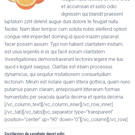
et accumsan et iusto odio
dignissim qui blandit praesent
luptatum zzril delenit augue duis dolore te feugait nulla
facilisi. Nam liber tempor cum soluta nobis eleifend option
congue nihil imperdiet doming id quod mazim placerat
facer possim assum. Typi non habent claritatem insitam;
est usus legentis in iis qui facit eorum claritatem.
Investigationes demonstraverunt lectores legere me lius
quod ii legunt saepius. Claritas est etiam processus
dynamicus, qui sequitur mutationem consuetudium
lectorum. Mirum est notare quam littera gothica, quam nunc
putamus parum claram, anteposuerit litterarum formas
humanitatis per seacula quarta decima et quinta decima.
[/vc_column_text][/vc_column_inner][/vc_row_inner]
[/vc_tab][/vc_tabs][vc_separator type=”transparent”
position=”center” up=”90″ down=”0″][/vc_column][/vc_row]
Dostlarınızı da seyahate davet edin: