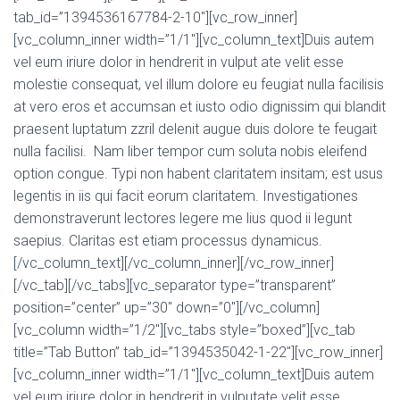
tab_id=”1394536167784-2-10″][vc_row_inner]
[vc_column_inner width=”1/1″][vc_column_text]Duis autem
vel eum iriure dolor in hendrerit in vulput ate velit esse
molestie consequat, vel illum dolore eu feugiat nulla facilisis
at vero eros et accumsan et iusto odio dignissim qui blandit
praesent luptatum zzril delenit augue duis dolore te feugait
nulla facilisi. Nam liber tempor cum soluta nobis eleifend
option congue. Typi non habent claritatem insitam; est usus
legentis in iis qui facit eorum claritatem. Investigationes
demonstraverunt lectores legere me lius quod ii legunt
saepius. Claritas est etiam processus dynamicus.
[/vc_column_text][/vc_column_inner][/vc_row_inner]
[/vc_tab][/vc_tabs][vc_separator type=”transparent”
position=”center” up=”30″ down=”0″][/vc_column]
[vc_column width=”1/2″][vc_tabs style=”boxed”][vc_tab
title=”Tab Button” tab_id=”1394535042-1-22″][vc_row_inner]
[vc_column_inner width=”1/1″][vc_column_text]Duis autem
vel eum iriure dolor in hendrerit in vulputate velit esse