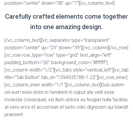
position=”center” down=”38″ up=”7″][vc_column_text]
Carefully crafted elements come together
into one amazing design.
[/vc_column_text][vc_separator type=”transparent”
position=”center” up=”23″ down=”39″][/vc_column][/vc_row]
[vc_row row_type=”row” type=”grid” text_align=”left”
padding_bottom=”30″ background_color=”#ffffff”]
[vc_column width=”1/2″][vc_tabs style=”vertical_left”][vc_tab
title=”Tab Button” tab_id=”1394535786-1-22″][vc_row_inner]
[vc_column_inner width=”1/1″][vc_column_text]Duis autem
vel eum iriure dolor in hendrerit in vulput ate velit esse
molestie consequat, vel illum dolore eu feugiat nulla facilisis
at vero eros et accumsan et iusto odio dignissim qui blandit
praesent.