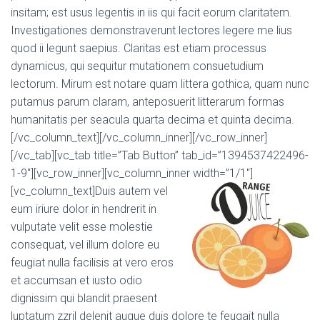
insitam; est usus legentis in iis qui facit eorum claritatem.
Investigationes demonstraverunt lectores legere me lius
quod ii legunt saepius. Claritas est etiam processus
dynamicus, qui sequitur mutationem consuetudium
lectorum. Mirum est notare quam littera gothica, quam nunc
putamus parum claram, anteposuerit litterarum formas
humanitatis per seacula quarta decima et quinta decima.
[/vc_column_text][/vc_column_inner][/vc_row_inner]
[/vc_tab][vc_tab title=”Tab Button” tab_id=”1394537422496-
1-9″][vc_row_inner][vc_column_inner width=”1/1″]
[vc_column_text]
Duis autem vel
eum iriure dolor in hendrerit in
vulputate velit esse molestie
consequat, vel illum dolore eu
feugiat nulla facilisis at vero eros
et accumsan et iusto odio
dignissim qui blandit praesent
luptatum zzril delenit augue duis dolore te feugait nulla