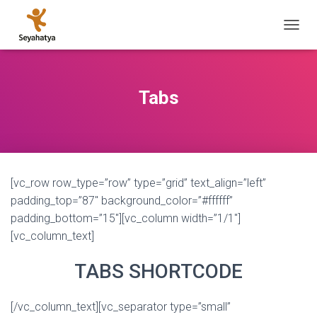
M
E
N
Ü
Y
Tabs
Ü
A
Ç
/
K
A
[vc_row row_type=”row” type=”grid” text_align=”left”
P
A
padding_top=”87″ background_color=”#ffffff”
padding_bottom=”15″][vc_column width=”1/1″]
[vc_column_text]
TABS SHORTCODE
[/vc_column_text][vc_separator type=”small”