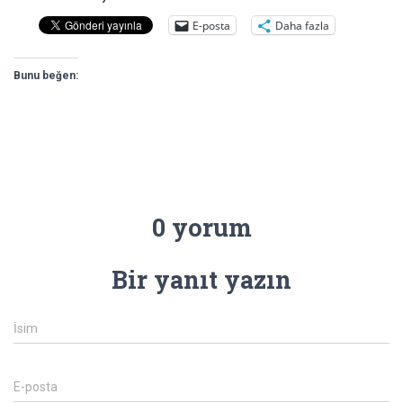
E-posta
Daha fazla
Bunu beğen:
0 yorum
Bir yanıt yazın
İsim
E-posta