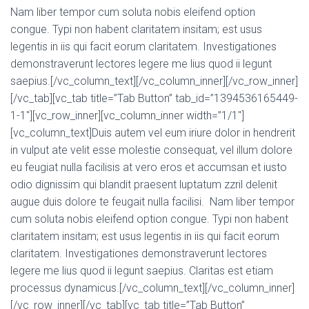
Nam liber tempor cum soluta nobis eleifend option
congue. Typi non habent claritatem insitam; est usus
legentis in iis qui facit eorum claritatem. Investigationes
demonstraverunt lectores legere me lius quod ii legunt
saepius.[/vc_column_text][/vc_column_inner][/vc_row_inner]
[/vc_tab][vc_tab title=”Tab Button” tab_id=”1394536165449-
1-1″][vc_row_inner][vc_column_inner width=”1/1″]
[vc_column_text]Duis autem vel eum iriure dolor in hendrerit
in vulput ate velit esse molestie consequat, vel illum dolore
eu feugiat nulla facilisis at vero eros et accumsan et iusto
odio dignissim qui blandit praesent luptatum zzril delenit
augue duis dolore te feugait nulla facilisi. Nam liber tempor
cum soluta nobis eleifend option congue. Typi non habent
claritatem insitam; est usus legentis in iis qui facit eorum
claritatem. Investigationes demonstraverunt lectores
legere me lius quod ii legunt saepius. Claritas est etiam
processus dynamicus.[/vc_column_text][/vc_column_inner]
[/vc_row_inner][/vc_tab][vc_tab title=”Tab Button”