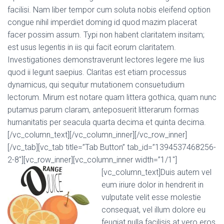
facilisi. Nam liber tempor cum soluta nobis eleifend option
congue nihil imperdiet doming id quod mazim placerat
facer possim assum. Typi non habent claritatem insitam;
est usus legentis in iis qui facit eorum claritatem.
Investigationes demonstraverunt lectores legere me lius
quod ii legunt saepius. Claritas est etiam processus
dynamicus, qui sequitur mutationem consuetudium
lectorum. Mirum est notare quam littera gothica, quam nunc
putamus parum claram, anteposuerit litterarum formas
humanitatis per seacula quarta decima et quinta decima.
[/vc_column_text][/vc_column_inner][/vc_row_inner]
[/vc_tab][vc_tab title=”Tab Button” tab_id=”1394537468256-
2-8″][vc_row_inner][vc_column_inner width=”1/1″]
[vc_column_text]
Duis autem vel
eum iriure dolor in hendrerit in
vulputate velit esse molestie
consequat, vel illum dolore eu
feugiat nulla facilisis at vero eros