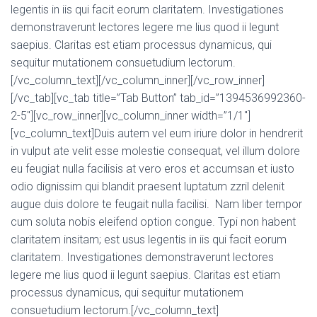
legentis in iis qui facit eorum claritatem. Investigationes
demonstraverunt lectores legere me lius quod ii legunt
saepius. Claritas est etiam processus dynamicus, qui
sequitur mutationem consuetudium lectorum.
[/vc_column_text][/vc_column_inner][/vc_row_inner]
[/vc_tab][vc_tab title=”Tab Button” tab_id=”1394536992360-
2-5″][vc_row_inner][vc_column_inner width=”1/1″]
[vc_column_text]Duis autem vel eum iriure dolor in hendrerit
in vulput ate velit esse molestie consequat, vel illum dolore
eu feugiat nulla facilisis at vero eros et accumsan et iusto
odio dignissim qui blandit praesent luptatum zzril delenit
augue duis dolore te feugait nulla facilisi. Nam liber tempor
cum soluta nobis eleifend option congue. Typi non habent
claritatem insitam; est usus legentis in iis qui facit eorum
claritatem. Investigationes demonstraverunt lectores
legere me lius quod ii legunt saepius. Claritas est etiam
processus dynamicus, qui sequitur mutationem
consuetudium lectorum.[/vc_column_text]