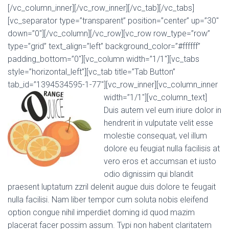
[/vc_column_inner][/vc_row_inner][/vc_tab][/vc_tabs]
[vc_separator type=”transparent” position=”center” up=”30″
down=”0″][/vc_column][/vc_row][vc_row row_type=”row”
type=”grid” text_align=”left” background_color=”#ffffff”
padding_bottom=”0″][vc_column width=”1/1″][vc_tabs
style=”horizontal_left”][vc_tab title=”Tab Button”
tab_id=”1394534595-1-77″][vc_row_inner][vc_column_inner
width=”1/1″][vc_column_text]
Duis autem vel eum iriure dolor in
hendrerit in vulputate velit esse
molestie consequat, vel illum
dolore eu feugiat nulla facilisis at
vero eros et accumsan et iusto
odio dignissim qui blandit
praesent luptatum zzril delenit augue duis dolore te feugait
nulla facilisi. Nam liber tempor cum soluta nobis eleifend
option congue nihil imperdiet doming id quod mazim
placerat facer possim assum. Typi non habent claritatem