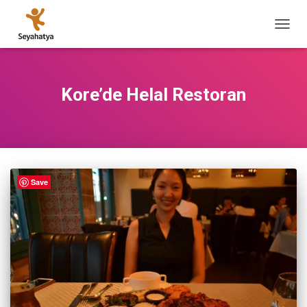
MENÜ
AÇ/KA
Kore’de Helal Restoran
Save