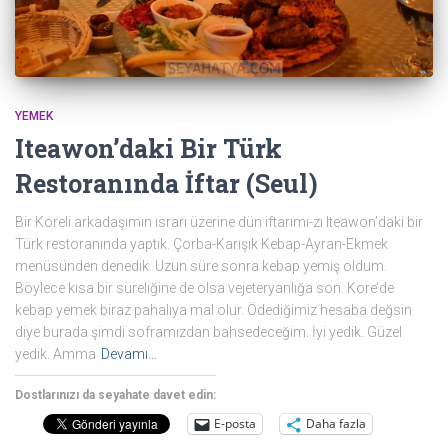
YEMEK
Iteawon’daki Bir Türk
Restoranında İftar (Seul)
Bir Koreli arkadaşımın ısrarı üzerine dün iftarımı-zı Iteawon’daki bir
Türk restoranında yaptık. Çorba-Karışık Kebap-Ayran-Ekmek
menüsünden denedik. Uzun süre sonra kebap yemiş oldum.
Böylece kısa bir süreliğine de olsa vejeteryanlığa son. Kore’de
kebap yemek biraz pahalıya mal olur. Ödediğimiz hesaba değsin
diye burada şimdi soframızdan bahsedeceğim. İyi yedik. Güzel
yedik. Amma
Devamı…
Dostlarınızı da seyahate davet edin:
E-posta
Daha fazla