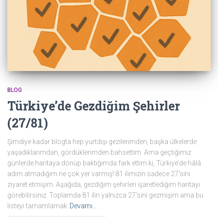
BLOG
Türkiye’de Gezdiğim Şehirler
(27/81)
Şimdiye kadar blogta hep yurtdışı gezilerimden, başka ülkelerde
yaşadıklarımdan, gördüklerimden bahsettim. Ama geçtiğimiz
günlerde haritaya dönüp baktığımda fark ettim ki, Türkiye’de hâlâ
adım atmadığım ne çok yer varmış! 81 ilimizin sadece 27’sini
ziyaret etmişim. Aşağıda, gezdiğim şehirleri işaretlediğim haritayı
görebilirsiniz. Toplamda 81 ilin yalnızca 27’sini gezmişim ama bu
listeyi tamamlamak
Devamı…