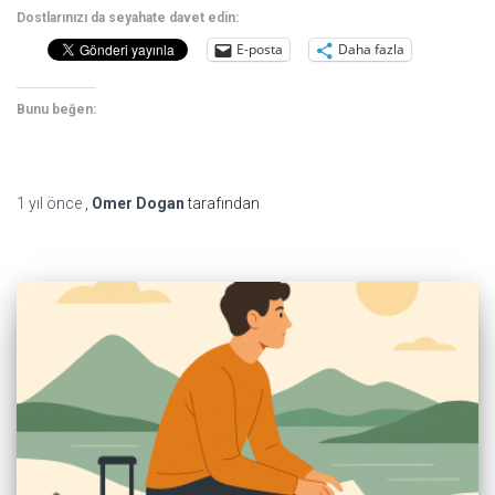
Dostlarınızı da seyahate davet edin:
E-posta
Daha fazla
Bunu beğen:
1 yıl
önce
,
Omer Dogan
tarafından