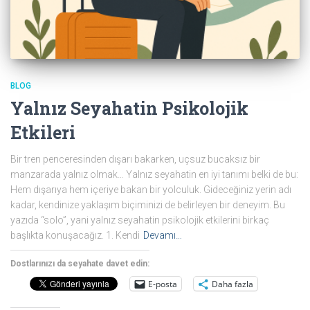
BLOG
Yalnız Seyahatin Psikolojik
Etkileri
Bir tren penceresinden dışarı bakarken, uçsuz bucaksız bir
manzarada yalnız olmak… Yalnız seyahatin en iyi tanımı belki de bu:
Hem dışarıya hem içeriye bakan bir yolculuk. Gideceğiniz yerin adı
kadar, kendinize yaklaşım biçiminizi de belirleyen bir deneyim. Bu
yazıda “solo”, yani yalnız seyahatin psikolojik etkilerini birkaç
başlıkta konuşacağız. 1. Kendi
Devamı…
Dostlarınızı da seyahate davet edin:
E-posta
Daha fazla