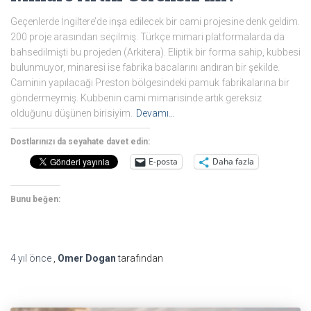
Geçenlerde İngiltere’de inşa edilecek bir cami projesine denk geldim.
200 proje arasından seçilmiş. Türkçe mimari platformalarda da
bahsedilmişti bu projeden (Arkitera). Eliptik bir forma sahip, kubbesi
bulunmuyor, minaresi ise fabrika bacalarını andıran bir şekilde.
Caminin yapılacağı Preston bölgesindeki pamuk fabrikalarına bir
göndermeymiş. Kubbenin cami mimarisinde artık gereksiz
olduğunu düşünen birisiyim.
Devamı…
Dostlarınızı da seyahate davet edin:
E-posta
Daha fazla
Bunu beğen:
4 yıl
önce
,
Omer Dogan
tarafından