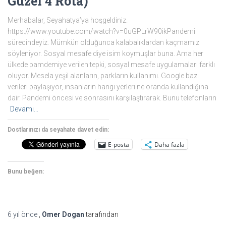
Güzel 4 Rota)
Merhabalar, Seyahatya’ya hoşgeldiniz.
https://www.youtube.com/watch?v=0uGPLrW90ikPandemi
sürecindeyiz. Mümkün olduğunca kalabalıklardan kaçmamız
söyleniyor. Sosyal mesafe diye isim koymuşlar buna. Ama her
ülkede pamdemiye verilen tepki, sosyal mesafe uygulamaları farklı
oluyor. Mesela yeşil alanların, parkların kullanımı. Google bazı
verileri paylaşıyor, insanların hangi yerleri ne oranda kullandığına
dair. Pandemi öncesi ve sonrasını karşılaştırarak. Bunu telefonların
Devamı…
Dostlarınızı da seyahate davet edin:
E-posta
Daha fazla
Bunu beğen:
6 yıl
önce
,
Omer Dogan
tarafından