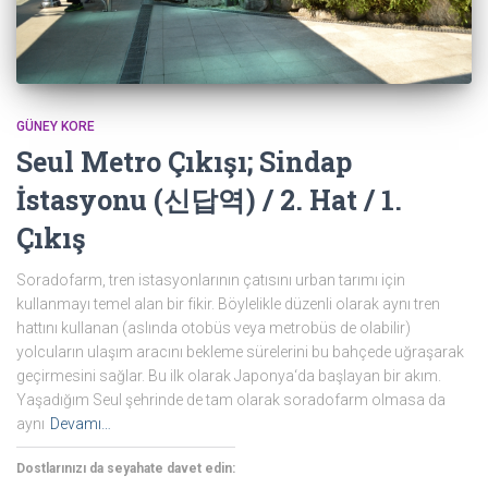
GÜNEY KORE
Seul Metro Çıkışı; Sindap
İstasyonu (신답역) / 2. Hat / 1.
Çıkış
Soradofarm, tren istasyonlarının çatısını urban tarımı için
kullanmayı temel alan bir fikir. Böylelikle düzenli olarak aynı tren
hattını kullanan (aslında otobüs veya metrobüs de olabilir)
yolcuların ulaşım aracını bekleme sürelerini bu bahçede uğraşarak
geçirmesini sağlar. Bu ilk olarak Japonya‘da başlayan bir akım.
Yaşadığım Seul şehrinde de tam olarak soradofarm olmasa da
aynı
Devamı…
Dostlarınızı da seyahate davet edin: