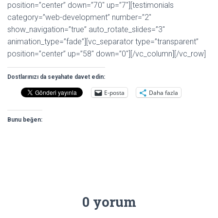
position=”center” down=”70″ up=”7″][testimonials
category=”web-development” number=”2″
show_navigation=”true” auto_rotate_slides=”3″
animation_type=”fade”][vc_separator type=”transparent”
position=”center” up=”58″ down=”0″][/vc_column][/vc_row]
Dostlarınızı da seyahate davet edin:
E-posta
Daha fazla
Bunu beğen:
0 yorum