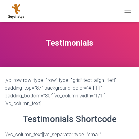
M
E
N
Ü
Y
Testimonials
Ü
A
Ç
/
K
A
[vc_row row_type=”row” type=”grid” text_align=”left”
P
A
padding_top=”87″ background_color=”#ffffff”
padding_bottom=”30″][vc_column width=”1/1″]
[vc_column_text]
Testimonials Shortcode
[/vc_column_text][vc_separator type=”small”