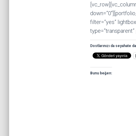
[vc_row][vc_column
down=”0″][portfoli
filter=”yes” light
type=”transparent”
Dostlarınızı da seyahate da
Bunu beğen: