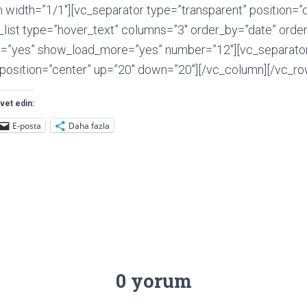
 width=”1/1″][vc_separator type=”transparent” position=”
o_list type=”hover_text” columns=”3″ order_by=”date” ord
box=”yes” show_load_more=”yes” number=”12″][vc_separato
 position=”center” up=”20″ down=”20″][/vc_column][/vc_ro
vet edin:
E-posta
Daha fazla
0 yorum