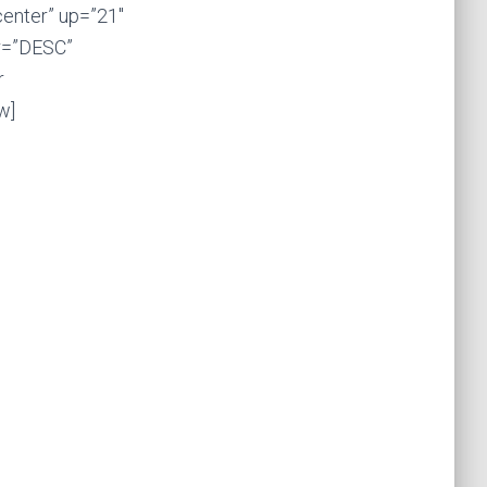
center” up=”21″
er=”DESC”
r
w]