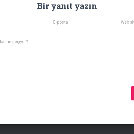
Bir yanıt yazın
E-posta
Web si
dan ne geçiyor?