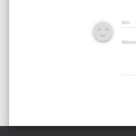
İsim
Aklınız