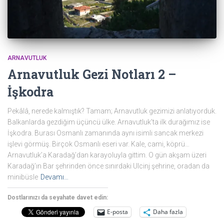
ARNAVUTLUK
Arnavutluk Gezi Notları 2 –
İşkodra
Pekâlâ, nerede kalmıştık? Tamam; Arnavutluk gezimizi anlatıyorduk.
Balkanlarda gezdiğim üçüncü ülke. Arnavutluk’ta ilk durağımız ise
İşkodra. Burası Osmanlı zamanında aynı isimli sancak merkezi
işlevi görmüş. Birçok Osmanlı eseri var. Kale, cami, köprü…
Arnavutluk’a Karadağ’dan karayoluyla gittim. O gün akşam üzeri
Karadağ’ın Bar şehrinden önce sınırdaki Ulcinj şehrine, oradan da
minibüsle
Devamı…
Dostlarınızı da seyahate davet edin:
E-posta
Daha fazla