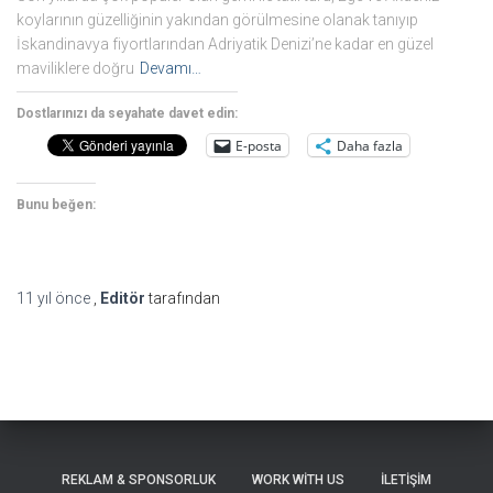
koylarının güzelliğinin yakından görülmesine olanak tanıyıp
İskandinavya fiyortlarından Adriyatik Denizi’ne kadar en güzel
maviliklere doğru
Devamı…
Dostlarınızı da seyahate davet edin:
E-posta
Daha fazla
Bunu beğen:
11 yıl
önce
,
Editör
tarafından
REKLAM & SPONSORLUK
WORK WITH US
İLETIŞIM