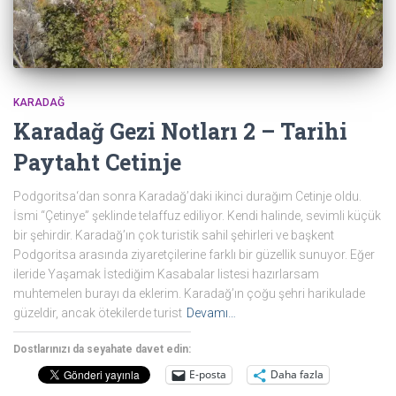
KARADAĞ
Karadağ Gezi Notları 2 – Tarihi
Paytaht Cetinje
Podgoritsa‘dan sonra Karadağ’daki ikinci durağım Cetinje oldu.
İsmi “Çetinye” şeklinde telaffuz ediliyor. Kendi halinde, sevimli küçük
bir şehirdir. Karadağ’ın çok turistik sahil şehirleri ve başkent
Podgoritsa arasında ziyaretçilerine farklı bir güzellik sunuyor. Eğer
ileride Yaşamak İstediğim Kasabalar listesi hazırlarsam
muhtemelen burayı da eklerim. Karadağ’ın çoğu şehri harikulade
güzeldir, ancak ötekilerde turist
Devamı…
Dostlarınızı da seyahate davet edin:
E-posta
Daha fazla