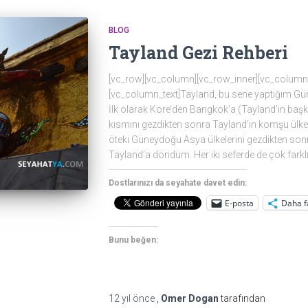
BLOG
Tayland Gezi Rehberi
[vc_row][vc_column][vc_row_inner][vc_column_
[vc_column_text]Tayland, bu sene yaptığım Gü
İlk olarak Kore’den Bangkok’a (Tayland’ın başke
kısmını gezdikten sonra Tayland’ın komşu ülk
öteki Güneydoğu Asya ülkelerini gezdikten son
Tayland’a döndüm. Her iki seferde de çok farkl
Dostlarınızı da seyahate davet edin:
E-posta
Daha f
Bunu beğen:
12 yıl
önce
,
Omer Dogan
tarafından