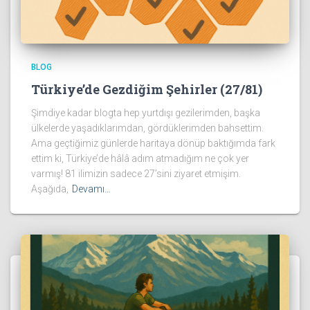
BLOG
Türkiye’de Gezdiğim Şehirler (27/81)
Şimdiye kadar blogta hep yurtdışı gezilerimden, başka
ülkelerde yaşadıklarımdan, gördüklerimden bahsettim.
Ama geçtiğimiz günlerde haritaya dönüp baktığımda fark
ettim ki, Türkiye’de hâlâ adım atmadığım ne çok yer
varmış! 81 ilimizin sadece 27’sini ziyaret etmişim.
Aşağıda,
Devamı…