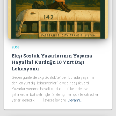
BLOG
Ekşi Sözlük Yazarlarının Yaşama
Hayalini Kurduğu 10 Yurt Dışı
Lokasyonu
Geçen günlerde Ekşi Sözlük’te “ben burada yaşarım
denilen yurt dışı lokasyonları” diye bir başlık vardı.
Yazarlar yaşama hayali kurdukları ülkelerden ve
şehirlerden bahsetmişler. Sizler için en çok tercih edilen
yerleri derledik. — 1. İsviçre İsviçre,
Devamı…