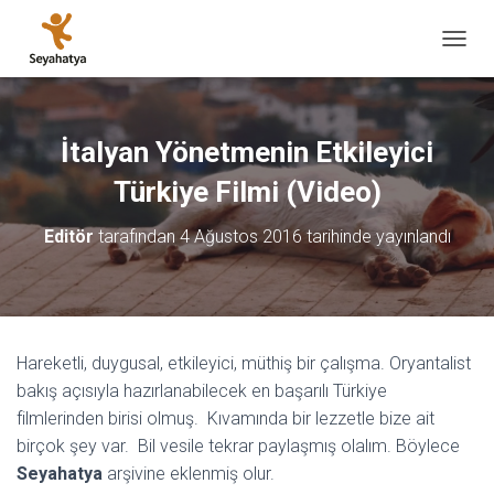
M
E
N
Ü
Y
İtalyan Yönetmenin Etkileyici
Ü
A
Türkiye Filmi (Video)
Ç
/
Editör
tarafından
4 Ağustos 2016
tarihinde yayınlandı
K
A
P
A
Hareketli, duygusal, etkileyici, müthiş bir çalışma. Oryantalist
bakış açısıyla hazırlanabilecek en başarılı Türkiye
filmlerinden birisi olmuş. Kıvamında bir lezzetle bize ait
birçok şey var. Bil vesile tekrar paylaşmış olalım. Böylece
Seyahatya
arşivine eklenmiş olur.