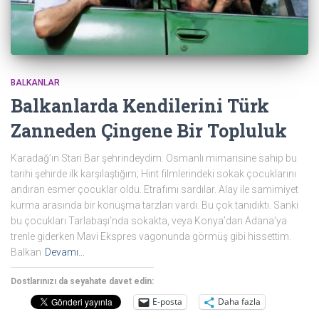
BALKANLAR
Balkanlarda Kendilerini Türk
Zanneden Çingene Bir Topluluk
Karadağ’ın Stari Bar şehrindeydim. Osmanlı mimarisine sahip bu
tarihi şehirde ilk karşılaştığım; Hint filmlerindeki sokak çocuklarını
andıran esmer çocuklar oldu. Etrafımı sardılar. Alay ile samimiyet
kurma arasında bir konuşma tarzları vardı. Bu çok tanıdıktı. Sanki
bu çocukları Tarlabaşı’nda sokakta, veya Konya’dan Adana’ya
trenle giderken Mavi Ekspres vagonunda görmüş gibi hissettim.
Balkan
Devamı…
Dostlarınızı da seyahate davet edin:
E-posta
Daha fazla