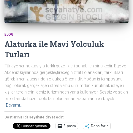
BLOG
Alaturka ile Mavi Yolculuk
Turları
Türkiye her noktasıyla farklı güzellikleri sunabilen bir ülkedir. Ege ve
Akdeniz kıyılarında gerçekleştireceğiniz tatil olanakları, farklılıkları
görebilmeniz açısından oldukça önemlidir. Yoğun iş temposuna
bağlı olarak gerçekleşen stres ve bu durumdan kurtulmak isteyen
kişiler, tercihlerini deniz turizminden yana kullanıyor. Sessiz ve sakin
bir ortamda huzur dolu tatil planlaması yapanların en büyük
Devamı…
Dostlarınızı da seyahate davet edin:
E-posta
Daha fazla