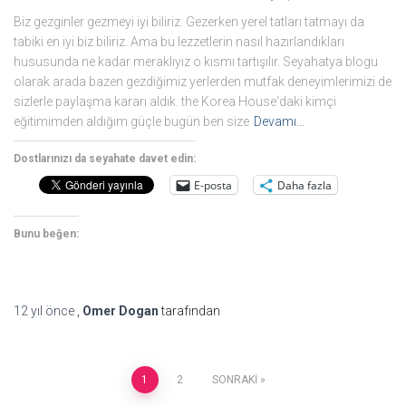
Biz gezginler gezmeyi iyi biliriz. Gezerken yerel tatları tatmayı da
tabiki en iyi biz biliriz. Ama bu lezzetlerin nasıl hazırlandıkları
hususunda ne kadar meraklıyız o kısmı tartışılır. Seyahatya blogu
olarak arada bazen gezdiğimiz yerlerden mutfak deneyimlerimizi de
sizlerle paylaşma kararı aldık. the Korea House‘daki kimçi
eğitimimden aldığım güçle bugün ben size
Devamı…
Dostlarınızı da seyahate davet edin:
E-posta
Daha fazla
Bunu beğen:
12 yıl
önce
,
Omer Dogan
tarafından
1
2
SONRAKI