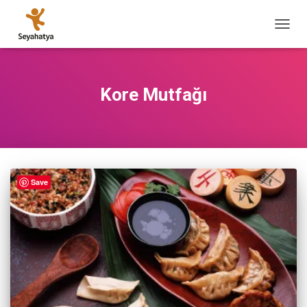
MENÜ
AÇ/KA
Kore Mutfağı
Save