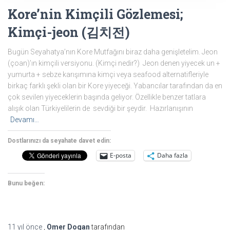
Kore’nin Kimçili Gözlemesi;
Kimçi-jeon (김치전)
Bugün Seyahatya’nın Kore Mutfağını biraz daha genişletelim. Jeon
(çoan)’ın kimçili versiyonu. (Kimçi nedir?) Jeon denen yiyecek un +
yumurta + sebze karışımına kimçi veya seafood alternatifleriyle
birkaç farklı şekli olan bir Kore yiyeceği. Yabancılar tarafından da en
çok sevilen yiyeceklerin başında geliyor. Özellikle benzer tatlara
alışık olan Türkiyelilerin de sevdiği bir şeydir. Hazırlanışının
Devamı…
Dostlarınızı da seyahate davet edin:
E-posta
Daha fazla
Bunu beğen:
11 yıl
önce
,
Omer Dogan
tarafından