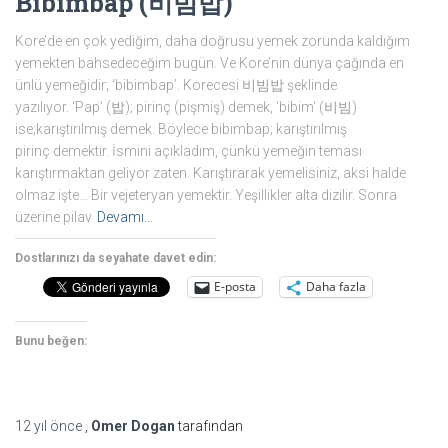
Bibimbap (비빔밥)
Kore’de en çok yediğim, daha doğrusu yemek zorunda kaldığım
yemekten bahsedeceğim bugün. Ve Kore’nin dünya çağında en
ünlü yemeğidir; ‘bibimbap’. Korecesi 비빔밥 şeklinde
yazılıyor. ‘Pap’ (밥); pirinç (pişmiş) demek, ‘bibim‘ (비빔)
ise;karıştırılmış demek. Böylece bibimbap; karıştırılmış
pirinç demektir. İsmini açıkladım, çünkü yemeğin teması
karıştırmaktan geliyor zaten. Karıştırarak yemelisiniz, aksi halde
olmaz işte… Bir vejeteryan yemektir. Yeşillikler alta dizilir. Sonra
üzerine pilav
Devamı…
Dostlarınızı da seyahate davet edin:
E-posta
Daha fazla
Bunu beğen:
12 yıl
önce
,
Omer Dogan
tarafından