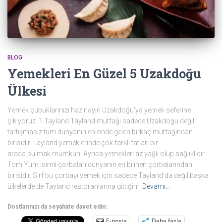
BLOG
Yemekleri En Güzel 5 Uzakdoğu
Ülkesi
Yemek çubuklarınızı hazırlayın Uzakdoğu’ya yemek seferine
çıkıyoruz. 1.Tayland Tayland mutfağı sadece Uzakdoğu değil
tartışmasız tüm dünyanın en önde gelen birkaç mutfağından
birisidir. Tayland yemeklerinde çok farklı tatları bir
arada bulmak mümkün. Ayrıca yemekleri az yağlı olup sağlıklıdır.
Tom Yum isimli çorbaları dünyanın en bilinen çorbalarından
birisidir. Sırf bu çorbayı yemek için sadece Tayland’da değil başka
ülkelerde de Tayland restoranlarına gittiğim
Devamı…
Dostlarınızı da seyahate davet edin:
E-posta
Daha fazla