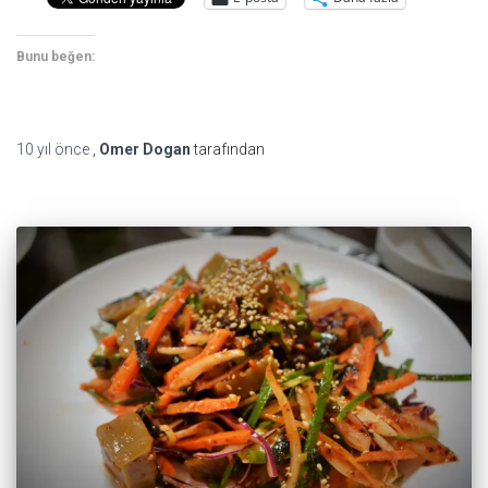
Bunu beğen:
10 yıl
önce
,
Omer Dogan
tarafından