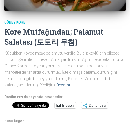
GÜNEY KORE
Kore Mutfağından; Palamut
Salatası (도토리 무침)
Küçükken köyde meşe palamutu yerdik. Bu biz köylülerin bileceği
bir tattı. Şehirliler bilmezdi. Ama yanılmışım. Aynı meşe palamutu ta
Güney Kore’de de yeniliyormuş. Hem de koca koca büyük
marketlerde raflarda dururmuş. İşte o meşe palamudunun içini
çıkarıp tofu gibi bir şey yaparlarmış Koreliler. Ve onunla da bir
salata yaparlarmış. Yediğim
Devamı…
Dostlarınızı da seyahate davet edin:
E-posta
Daha fazla
Bunu beğen: