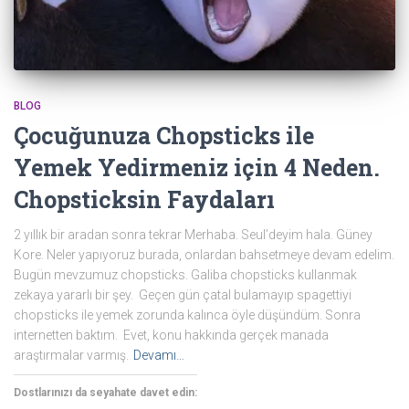
BLOG
Çocuğunuza Chopsticks ile
Yemek Yedirmeniz için 4 Neden.
Chopsticksin Faydaları
2 yıllık bir aradan sonra tekrar Merhaba. Seul’deyim hala. Güney
Kore. Neler yapıyoruz burada, onlardan bahsetmeye devam edelim.
Bugün mevzumuz chopsticks. Galiba chopsticks kullanmak
zekaya yararlı bir şey. Geçen gün çatal bulamayıp spagettiyi
chopsticks ile yemek zorunda kalınca öyle düşündüm. Sonra
internetten baktım. Evet, konu hakkında gerçek manada
araştırmalar varmış.
Devamı…
Dostlarınızı da seyahate davet edin: