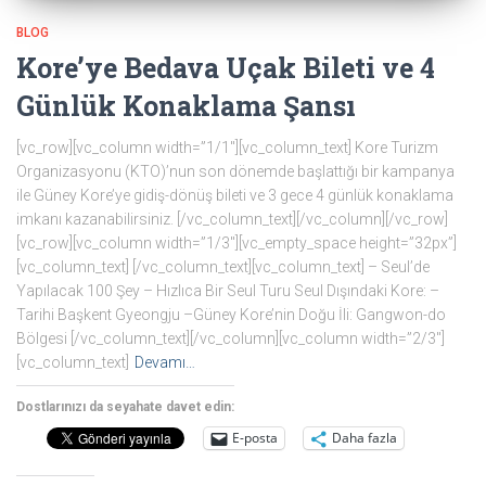
BLOG
Kore’ye Bedava Uçak Bileti ve 4
Günlük Konaklama Şansı
[vc_row][vc_column width=”1/1″][vc_column_text] Kore Turizm
Organizasyonu (KTO)’nun son dönemde başlattığı bir kampanya
ile Güney Kore’ye gidiş-dönüş bileti ve 3 gece 4 günlük konaklama
imkanı kazanabilirsiniz. [/vc_column_text][/vc_column][/vc_row]
[vc_row][vc_column width=”1/3″][vc_empty_space height=”32px”]
[vc_column_text] [/vc_column_text][vc_column_text] – Seul’de
Yapılacak 100 Şey – Hızlıca Bir Seul Turu Seul Dışındaki Kore: –
Tarihi Başkent Gyeongju –Güney Kore’nin Doğu İli: Gangwon-do
Bölgesi [/vc_column_text][/vc_column][vc_column width=”2/3″]
[vc_column_text]
Devamı…
Dostlarınızı da seyahate davet edin:
E-posta
Daha fazla