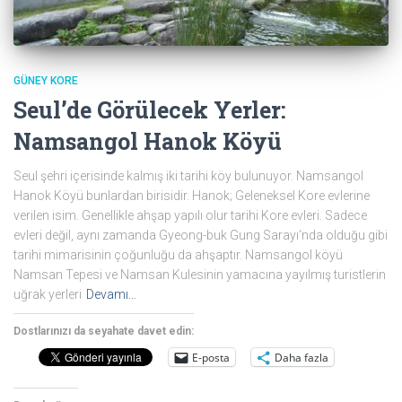
GÜNEY KORE
Seul’de Görülecek Yerler:
Namsangol Hanok Köyü
Seul şehri içerisinde kalmış iki tarihi köy bulunuyor. Namsangol
Hanok Köyü bunlardan birisidir. Hanok; Geleneksel Kore evlerine
verilen isim. Genellikle ahşap yapılı olur tarihi Kore evleri. Sadece
evleri değil, aynı zamanda Gyeong-buk Gung Sarayı‘nda olduğu gibi
tarihi mimarisinin çoğunluğu da ahşaptır. Namsangol köyü
Namsan Tepesi ve Namsan Kulesinin yamacına yayılmış turistlerin
uğrak yerleri
Devamı…
Dostlarınızı da seyahate davet edin:
E-posta
Daha fazla