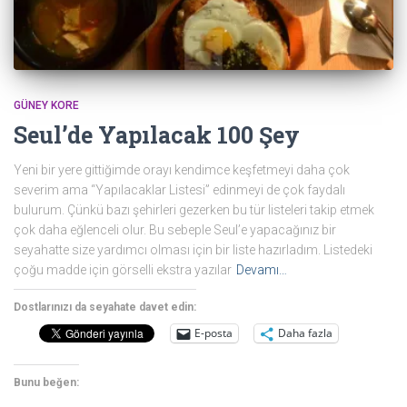
GÜNEY KORE
Seul’de Yapılacak 100 Şey
Yeni bir yere gittiğimde orayı kendimce keşfetmeyi daha çok
severim ama “Yapılacaklar Listesi” edinmeyi de çok faydalı
bulurum. Çünkü bazı şehirleri gezerken bu tür listeleri takip etmek
çok daha eğlenceli olur. Bu sebeple Seul’e yapacağınız bir
seyahatte size yardımcı olması için bir liste hazırladım. Listedeki
çoğu madde için görselli ekstra yazılar
Devamı…
Dostlarınızı da seyahate davet edin:
E-posta
Daha fazla
Bunu beğen: