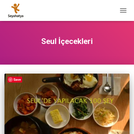
MENÜ
AÇ/KA
Seul İçecekleri
Save