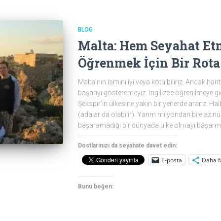
BLOG
Malta: Hem Seyahat Et
Öğrenmek İçin Bir Rota
Malta’nın ismini iyi veya kötü biliriz. Ancak h
başarıyı gösteremeyiz. İngilizce öğrenilmeye gid
Şekspir’in ülkesine yakın bir yerlerde ararız. H
(adalar da olabilir). Yarım milyondan bile az nü
başaramadığı bir dünyada ülke olmayı başarmış
Dostlarınızı da seyahate davet edin:
E-posta
Daha f
Bunu beğen: