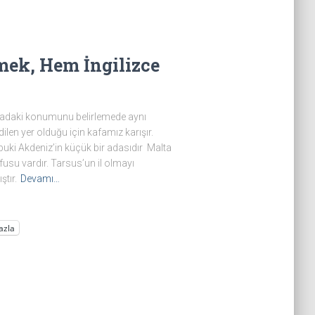
mek, Hem İngilizce
aritadaki konumunu belirlemede aynı
ilen yer olduğu için kafamız karışır.
albuki Akdeniz’in küçük bir adasıdır Malta
fusu vardır. Tarsus’un il olmayı
tır.
Devamı…
azla