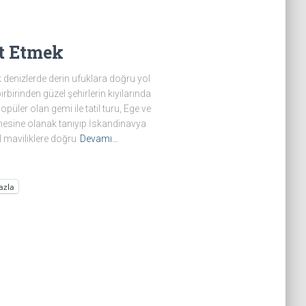
at Etmek
 denizlerde derin ufuklara doğru yol
birbirinden güzel şehirlerin kıyılarında
üler olan gemi ile tatil turu, Ege ve
mesine olanak tanıyıp İskandinavya
l maviliklere doğru
Devamı…
azla