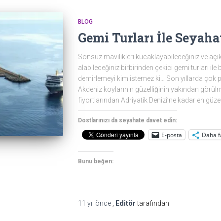
BLOG
Gemi Turları İle Seyah
Sonsuz mavilikleri kucaklayabileceğiniz ve açık
alabileceğiniz birbirinden çekici gemi turları ile 
demirlemeyi kim istemez ki… Son yıllarda çok pop
Akdeniz koylarının güzelliğinin yakından görül
fiyortlarından Adriyatik Denizi’ne kadar en güze
Dostlarınızı da seyahate davet edin:
E-posta
Daha f
Bunu beğen:
11 yıl
önce
,
Editör
tarafından