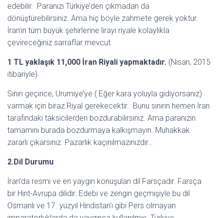
edebilir. Paranızı Türkiye’den çıkmadan da
dönüştürebilirsiniz. Ama hiç böyle zahmete gerek yoktur.
İran’ın tüm büyük şehirlerine lirayı riyale kolaylıkla
çevireceğiniz sarraflar mevcut.
1 TL yaklaşık 11,000 İran Riyali yapmaktadır.
(Nisan, 2015
itibariyle)
Sınırı geçince, Urumiye’ye ( Eğer kara yoluyla gidiyorsanız)
varmak için biraz Riyal gerekecektir. Bunu sınırın hemen İran
tarafındaki taksicilerden bozdurabilirsiniz. Ama paranızın
tamamını burada bozdurmaya kalkışmayın. Muhakkak
zararlı çıkarsınız. Pazarlık kaçınılmazınızdır…
2.Dil Durumu
İran’da resmi ve en yaygın konuşulan dil Farsçadır. Farsça
bir Hint-Avrupa dilidir. Edebi ve zengin geçmişiyle bu dil
Osmanlı ve 17. yüzyıl Hindistan’ı gibi Pers olmayan
imparatorluklarda da yaygınca kullanılmış. Türkiye