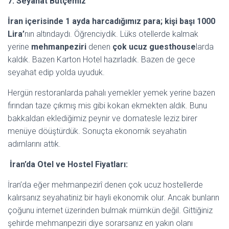
7. Seyahat Bütçemiz
İran içerisinde 1 ayda harcadığımız para; kişi başı 1000
Lira’
nın altındaydı. Öğrenciydik. Lüks otellerde kalmak
yerine
mehmanpeziri
denen
çok ucuz guesthouse
larda
kaldık. Bazen Karton Hotel hazırladık. Bazen de gece
seyahat edip yolda uyuduk.
Hergün restoranlarda pahalı yemekler yemek yerine bazen
fırından taze çıkmış mis gibi kokan ekmekten aldık. Bunu
bakkaldan eklediğimiz peynir ve domatesle leziz birer
menüye döüştürdük. Sonuçta ekonomik seyahatin
adımlarını attık.
İran’da Otel ve Hostel Fiyatları:
İran’da eğer mehmanpezirî denen çok ucuz hostellerde
kalırsanız seyahatiniz bir hayli ekonomik olur. Ancak bunların
çoğunu internet üzerinden bulmak mümkün değil. Gittiğiniz
şehirde mehmanpeziri diye sorarsanız en yakın olanı