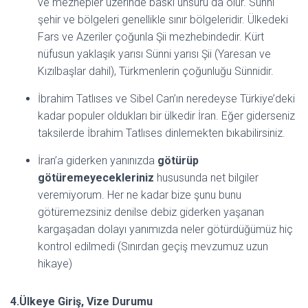
ve mezhepler üzerinde baskı unsuru da olur. Sünni
şehir ve bölgeleri genellikle sınır bölgeleridir. Ülkedeki
Fars ve Azeriler çoğunla Şii mezhebindedir. Kürt
nüfusun yaklaşık yarısı Sünni yarısı Şii (Yaresan ve
Kızılbaşlar dahil), Türkmenlerin çoğunluğu Sünnidir.
İbrahim Tatlıses ve Sibel Can’ın neredeyse Türkiye’deki
kadar populer oldukları bir ülkedir İran. Eğer giderseniz
taksilerde İbrahim Tatlıses dinlemekten bıkabilirsiniz.
İran’a giderken yanınızda
götürüp
götüremeyecekleriniz
hususunda net bilgiler
veremiyorum. Her ne kadar bize şunu bunu
götüremezsiniz denilse debiz giderken yaşanan
kargaşadan dolayı yanımızda neler götürdüğümüz hiç
kontrol edilmedi (Sınırdan geçiş mevzumuz uzun
hikaye)
4.Ülkeye Giriş, Vize Durumu