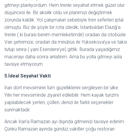
gitmeyi planlıyordum. Hem trenle seyahat etmek güzel olur
düşüncesi ile. Bir aksilik oldu ve planımızı değiştirmek
zorunda kaldık. Yol çalışmaları sebebiyle tren seferleri iptal
olmuştu. Biz de şöyle bir rota izledik; İstanbuldan Elazığ’a
trenle ( ki burası benim memleketimdir) oradan da otobüsle
Van şehrimize, oradan da minübüs ile Yüksekova’ya ve taksi
tutup sınıra ( yani Esendere’ye) gittik. Burada yaşadığımız
macerayı daha sonra anlatırım. Ama bu yolla gitmeyi asla
tavsiye etmiyorum.
5.İdeal Seyahat Vakti
İran dört mevsiminin tüm güzelliklerini sergileyen bir ülke.
Yılın her mevsiminde ziyaret edilebilir. Hem kayak turizmi
yapılabilecek yerleri, çölleri, denizi ile farklı seçenekler
sunmaktadır.
Ancak İran’a Ramazan ayı dışında gitmenizi tavsiye ederim.
Çünkü Ramazan ayında gündüz vakitler çoğu restoran