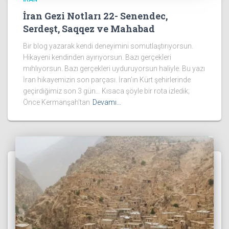
İran Gezi Notları 22- Senendec,
Serdeşt, Saqqez ve Mahabad
Bir blog yazarak kendi deneyimini somutlaştırıyorsun.
Hikayeni kendinden ayırıyorsun. Bazı gerçekleri
mıhlıyorsun. Bazı gerçekleri uyduruyorsun haliyle. Bu yazı
İran hikayemizin son parçası. İran’ın Kürt şehirlerinde
geçirdiğimiz son 3 gün… Kısaca şöyle bir rota izledik;
Önce Kermanşah’tan
Devamı…