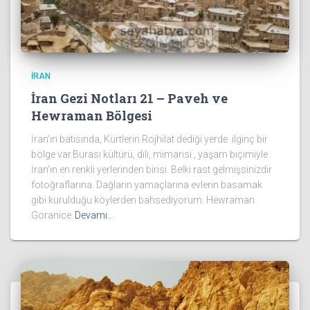
İRAN
İran Gezi Notları 21 – Paveh ve
Hewraman Bölgesi
İran’ın batısında, Kürtlerin Rojhilat dediği yerde ilginç bir
bölge var.Burası kültürü, dili, mimarisi , yaşam biçimiyle
İran’ın en renkli yerlerinden birisi. Belki rast gelmişsinizdir
fotoğraflarına. Dağların yamaçlarına evlerin basamak
gibi kurulduğu köylerden bahsediyorum. Hewraman.
Goranice
Devamı…