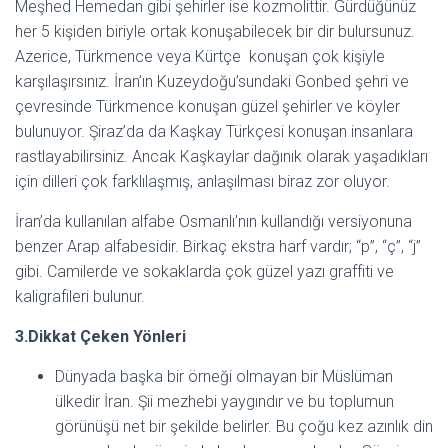
Meşhed Hemedan gibi şehirler ise kozmolittir. Gürdüğünüz
her 5 kişiden biriyle ortak konuşabilecek bir dir bulursunuz.
Azerice, Türkmence veya Kürtçe konuşan çok kişiyle
karşılaşırsınız. İran’ın Kuzeydoğu’sundaki Gonbed şehri ve
çevresinde Türkmence konuşan güzel şehirler ve köyler
bulunuyor. Şiraz’da da Kaşkay Türkçesi konuşan insanlara
rastlayabilirsiniz. Ancak Kaşkaylar dağınık olarak yaşadıkları
için dilleri çok farklılaşmış, anlaşılması biraz zor oluyor.
İran’da kullanılan alfabe Osmanlı’nın kullandığı versiyonuna
benzer Arap alfabesidir. Birkaç ekstra harf vardır; “p”, “ç”, “j”
gibi. Camilerde ve sokaklarda çok güzel yazı graffiti ve
kaligrafileri bulunur.
3.Dikkat Çeken Yönleri
Dünyada başka bir örneği olmayan bir Müslüman
ülkedir İran. Şii mezhebi yaygındır ve bu toplumun
görünüşü net bir şekilde belirler. Bu çoğu kez azınlık din