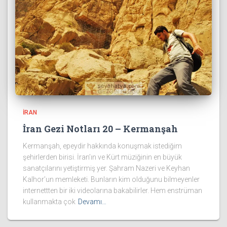
İRAN
İran Gezi Notları 20 – Kermanşah
Kermanşah, epeydir hakkında konuşmak istediğim
şehirlerden birisi. İran’ın ve Kürt müziğinin en büyük
sanatçılarını yetiştirmiş yer. Şahram Nazeri ve Keyhan
Kalhor’un memleketi. Bunların kim olduğunu bilmeyenler
internettten bir iki videolarına bakabilirler. Hem enstrüman
kullanmakta çok
Devamı…