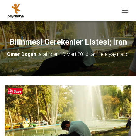
M
E
N
Ü
Y
Bilinmesi Gerekenler Listesi; İran
Ü
A
Omer Dogan
tarafından
10 Mart 2016
tarihinde yayınlandı
Ç
/
K
A
P
A
Save