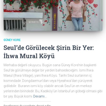
GÜNEY KORE
Seul’de Görülecek Şirin Bir Yer:
İhwa Mural Köyü
Merhaba değerli okuyucu. Bugün sana Güney Kore’nin başkenti
Seul’de görülmeye değer bir yerden bahsedeceğim. İsmi Ihwa
Maeul (Ihwa Village), yani Ihwa Köyü. Tarihi Seul surlarının iç
kısmındadır. Dongdaemun’dan veya Hyeahwa’dan yürüyerek
gidilebilir. Buranın ismi köy olabilir ancak Seul’ün en merkezi
yerlerinden birindedir. Bu, Kadıköy’ün İstanbul’un göbeği olması gibi
bir şey. Büyük kısmı
Devamı…