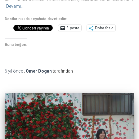
Devamı…
Dostlarınızı da seyahate davet edin:
E-posta
Daha fazla
Bunu beğen:
6 yıl
önce
,
Omer Dogan
tarafından