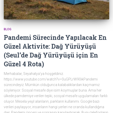
BLOG
Pandemi Sürecinde Yapılacak En
Güzel Aktivite: Dağ Yürüyüşü
(Seul’de Dağ Yürüyüşü için En
Güzel 4 Rota)
Merhabalar, Seyahatya’ya hoşgeldiniz.
https://www.youtube.com/watch?v=0uGPLrW90ikPandemi
sürecindeyiz. Mümkün olduğunca kalabalıklardan kaçmamız
söyleniyor. Sosyal mesafe diye isim koymuşlar buna. Ama her
ülkede pamdemiye verilen tepki, sosyal mesafe uygulamaları farklı
oluyor. Mesela yeşil alanların, parkların kullanımı. Google bazı
verileri paylaşıyor, insanların hangi yerleri ne oranda kullandığına
dair. Pandemi öncesi ve sonrasını karşılaştırarak. Bunu telefonların