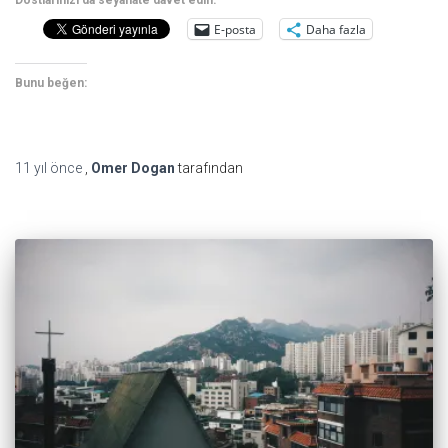
Dostlarınızı da seyahate davet edin:
E-posta
Daha fazla
Bunu beğen:
11 yıl
önce
,
Omer Dogan
tarafından