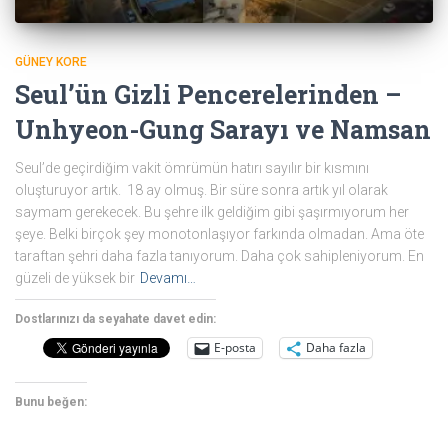
GÜNEY KORE
Seul’ün Gizli Pencerelerinden –
Unhyeon-Gung Sarayı ve Namsan
Seul’de geçirdiğim vakit ömrümün hatırı sayılır bir kısmını
oluşturuyor artık. 18 ay olmuş. Bir süre sonra artık yıl olarak
saymam gerekecek. Bu şehre ilk geldiğim gibi şaşırmıyorum her
şeye. Belki birçok şey monotonlaşıyor farkında olmadan. Ama öte
taraftan şehri daha fazla tanıyorum. Daha çok sahipleniyorum. En
güzeli de yüksek bir
Devamı…
Dostlarınızı da seyahate davet edin:
E-posta
Daha fazla
Bunu beğen: