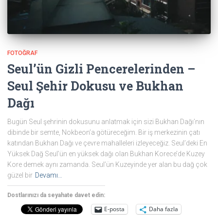
FOTOĞRAF
Seul’ün Gizli Pencerelerinden –
Seul Şehir Dokusu ve Bukhan
Dağı
Bugün Seul şehrinin dokusunu anlatmak için sizi Bukhan Dağı’nın
dibinde bir semte, Nokbeon’a götüreceğim. Bir iş merkezinin çatı
katından Bukhan Dağı ve çevre mahalleleri izleyeceğiz. Seul’deki En
Yüksek Dağ Seul’ün en yüksek dağı olan Bukhan Korece’de Kuzey
Kore demek aynı zamanda. Seul’ün Kuzeyinde yer alan bu dağ çok
güzel bir
Devamı…
Dostlarınızı da seyahate davet edin:
E-posta
Daha fazla