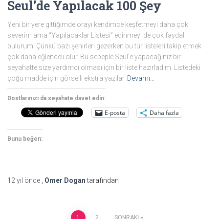
Seul’de Yapılacak 100 Şey
Yeni bir yere gittiğimde orayı kendimce keşfetmeyi daha çok
severim ama “Yapılacaklar Listesi” edinmeyi de çok faydalı
bulurum. Çünkü bazı şehirleri gezerken bu tür listeleri takip etmek
çok daha eğlenceli olur. Bu sebeple Seul’e yapacağınız bir
seyahatte size yardımcı olması için bir liste hazırladım. Listedeki
çoğu madde için görselli ekstra yazılar
Devamı…
Dostlarınızı da seyahate davet edin:
E-posta
Daha fazla
Bunu beğen:
12 yıl
önce
,
Omer Dogan
tarafından
1
2
SONRAKI